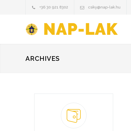
+36 30 921 8302
csiky@nap-lak.hu
ARCHIVES