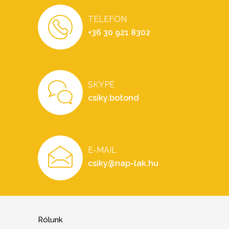
TELEFON
+36 30 921 8302
SKYPE
csiky.botond
E-MAIL
csiky@nap-lak.hu
Rólunk