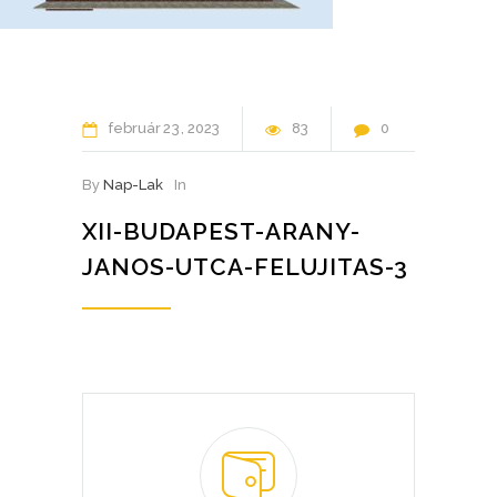
február
23
2023
83
0
By
Nap-Lak
In
XII-BUDAPEST-ARANY-
JANOS-UTCA-FELUJITAS-3