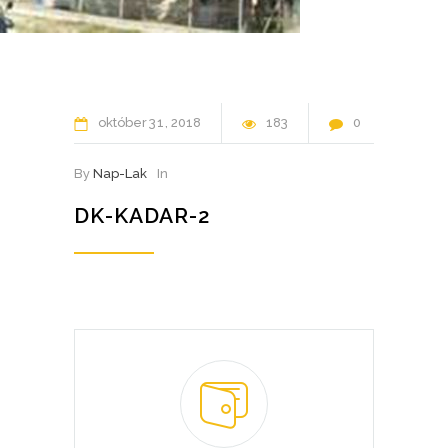
október
31
2018
183
0
By
Nap-Lak
In
DK-KADAR-2