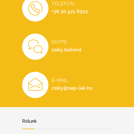
TELEFON
+36 30 921 8302
SKYPE
csiky.botond
E-MAIL
csiky@nap-lak.hu
Rólunk