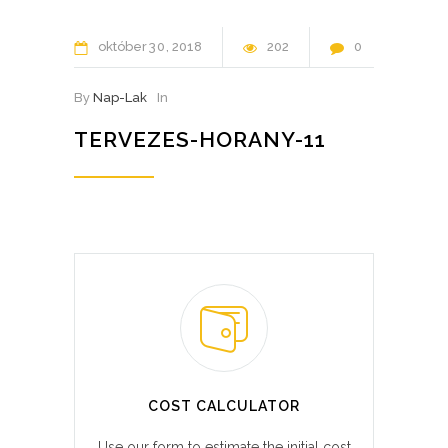
október
30
2018
202
0
By
Nap-Lak
In
TERVEZES-HORANY-11
COST CALCULATOR
Use our form to estimate the initial cost