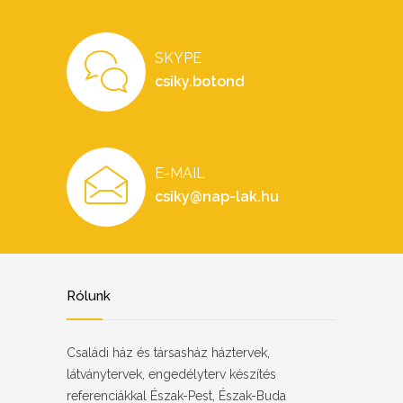
SKYPE
csiky.botond
E-MAIL
csiky@nap-lak.hu
Rólunk
Családi ház és társasház háztervek,
látványtervek, engedélyterv készítés
referenciákkal Észak-Pest, Észak-Buda