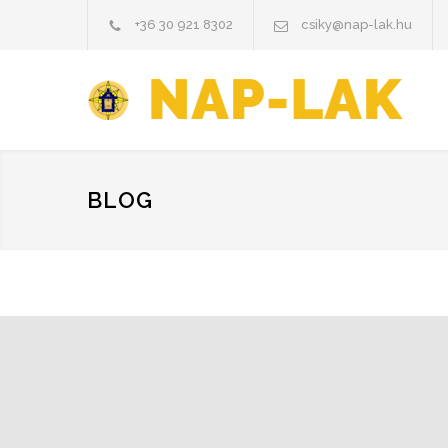
+36 30 921 8302
csiky@nap-lak.hu
BLOG