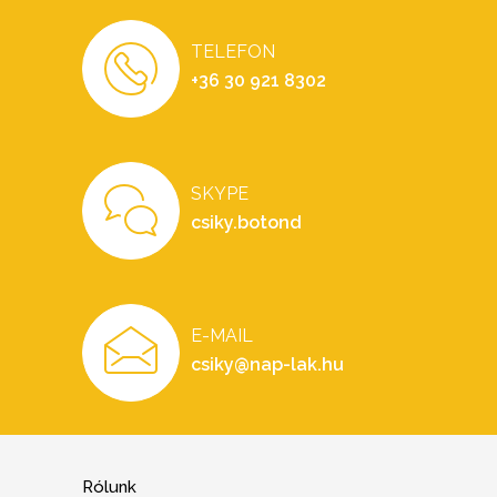
TELEFON
+36 30 921 8302
SKYPE
csiky.botond
E-MAIL
csiky@nap-lak.hu
Rólunk