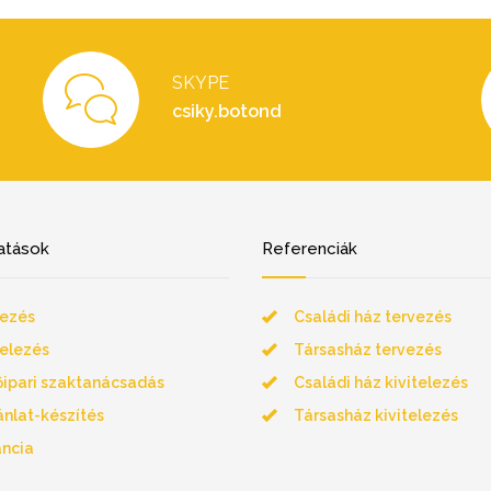
SKYPE
csiky.botond
atások
Referenciák
ezés
Családi ház tervezés
telezés
Társasház tervezés
őipari szaktanácsadás
Családi ház kivitelezés
ánlat-készítés
Társasház kivitelezés
ncia