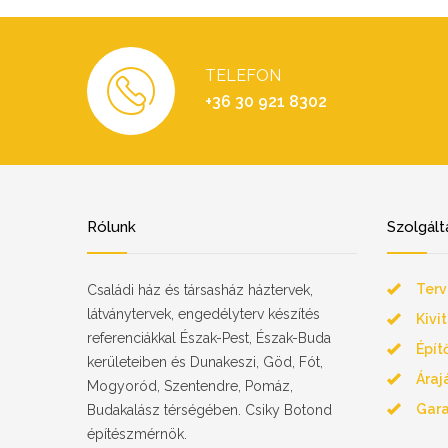
TELEFON
+36 30 921 8302
Rólunk
Szolgált
Terv
Családi ház és társasház háztervek,
látványtervek, engedélyterv készítés
Kivi
referenciákkal Észak-Pest, Észak-Buda
Épít
kerületeiben és Dunakeszi, Göd, Fót,
Áraj
Mogyoród, Szentendre, Pomáz,
Gara
Budakalász térségében. Csiky Botond
építészmérnök.