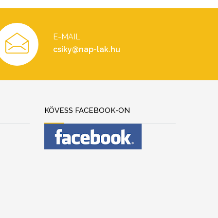
E-MAIL
csiky@nap-lak.hu
KÖVESS FACEBOOK-ON