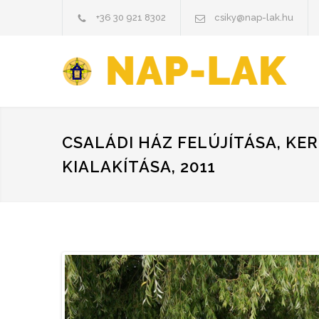
+36 30 921 8302
csiky@nap-lak.hu
CSALÁDI HÁZ FELÚJÍTÁSA, KE
KIALAKÍTÁSA, 2011