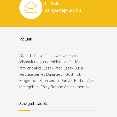
E-MAIL
csiky@nap-lak.hu
Rólunk
Családi ház és társasház háztervek,
látványtervek, engedélyterv készítés
referenciákkal Észak-Pest, Észak-Buda
kerületeiben és Dunakeszi, Göd, Fót,
Mogyoród, Szentendre, Pomáz, Budakalász
térségében. Csiky Botond építészmérnök.
Szolgáltatások