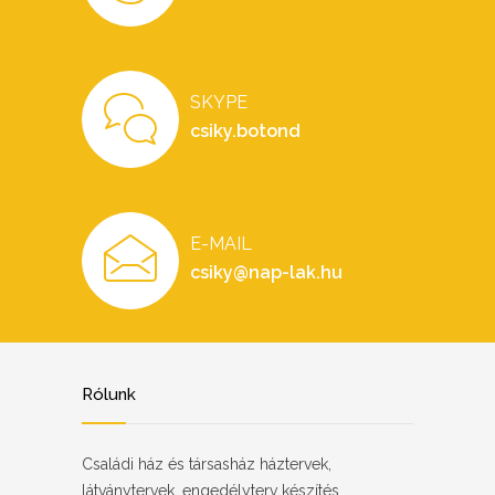
SKYPE
csiky.botond
E-MAIL
csiky@nap-lak.hu
Rólunk
Családi ház és társasház háztervek,
látványtervek, engedélyterv készítés