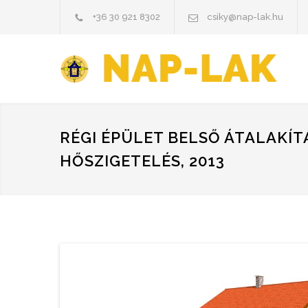
+36 30 921 8302
csiky@nap-lak.hu
RÉGI ÉPÜLET BELSŐ ÁTALAKÍT
HŐSZIGETELÉS, 2013