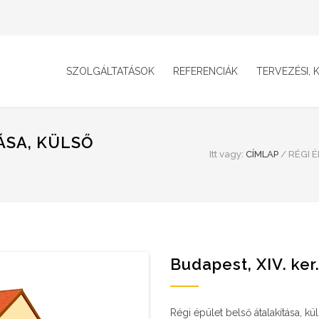
SZOLGÁLTATÁSOK
REFERENCIÁK
TERVEZÉSI, K
ÁSA, KÜLSŐ
Itt vagy:
CÍMLAP
/
RÉGI 
Budapest, XIV. ker
Régi épület belső átalakítása, kü