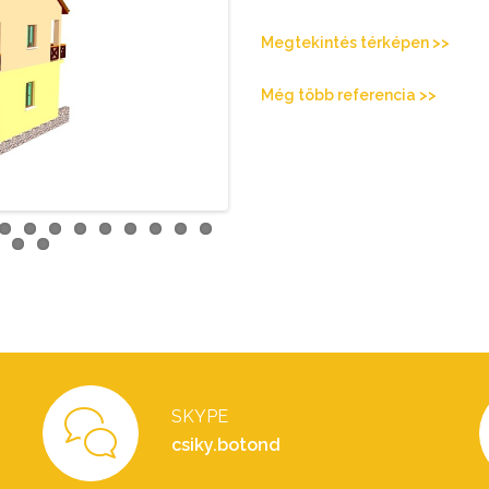
Megtekintés térképen >>
Még több referencia >>
SKYPE
csiky.botond