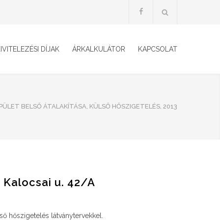
IVITELEZÉSI DÍJAK
ÁRKALKULÁTOR
KAPCSOLAT
ÉPÜLET BELSŐ ÁTALAKÍTÁSA, KÜLSŐ HŐSZIGETELÉS, 2013
. Kalocsai u. 42/A
lső hőszigetelés látványtervekkel.