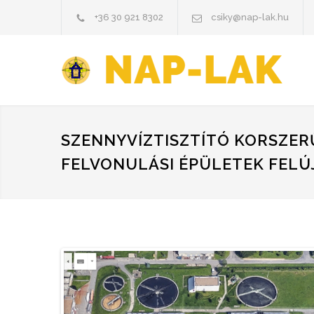
+36 30 921 8302
csiky@nap-lak.hu
SZENNYVÍZTISZTÍTÓ KORSZERŰ
FELVONULÁSI ÉPÜLETEK FELÚJ