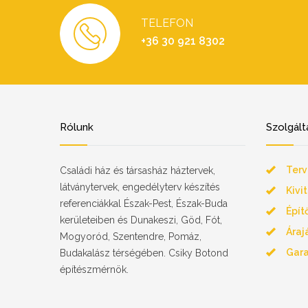
TELEFON
+36 30 921 8302
Rólunk
Szolgált
Terv
Családi ház és társasház háztervek,
látványtervek, engedélyterv készítés
Kivi
referenciákkal Észak-Pest, Észak-Buda
Épít
kerületeiben és Dunakeszi, Göd, Fót,
Áraj
Mogyoród, Szentendre, Pomáz,
Gara
Budakalász térségében. Csiky Botond
építészmérnök.