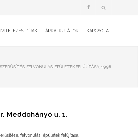
IVITELEZÉSI DÍJAK
ÁRKALKULÁTOR
KAPCSOLAT
ZERŰSÍTÉS, FELVONULÁSI ÉPÜLETEK FELÚJÍTÁSA, 1998
er. Meddőhányó u. 1.
rűsítése, felvonulási épületek felújítása.