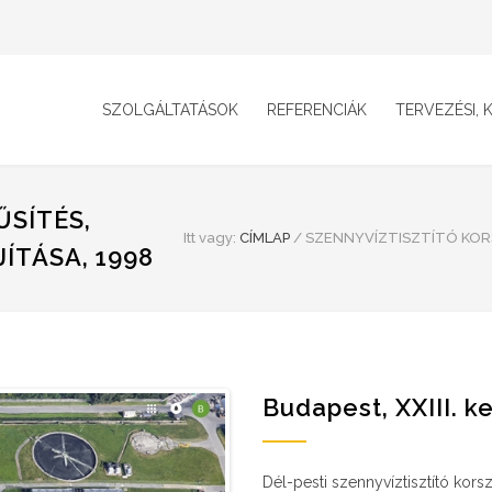
SZOLGÁLTATÁSOK
REFERENCIÁK
TERVEZÉSI, K
SÍTÉS,
Itt vagy:
CÍMLAP
/
SZENNYVÍZTISZTÍTÓ KORS
ÍTÁSA, 1998
Budapest, XXIII. k
Dél-pesti szennyvíztisztító korsze