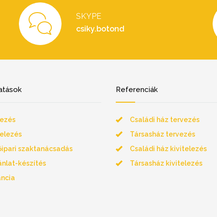
SKYPE
csiky.botond
atások
Referenciák
ezés
Családi ház tervezés
telezés
Társasház tervezés
őipari szaktanácsadás
Családi ház kivitelezés
ánlat-készítés
Társasház kivitelezés
ncia