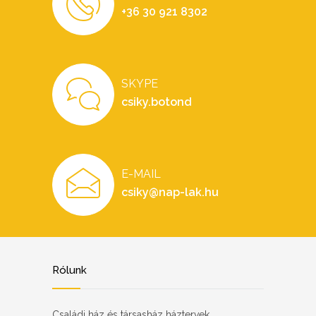
+36 30 921 8302
SKYPE
csiky.botond
E-MAIL
csiky@nap-lak.hu
Rólunk
Családi ház és társasház háztervek,