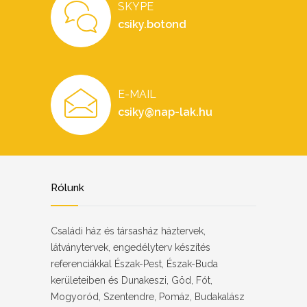
SKYPE
csiky.botond
E-MAIL
csiky@nap-lak.hu
Rólunk
Családi ház és társasház háztervek,
látványtervek, engedélyterv készítés
referenciákkal Észak-Pest, Észak-Buda
kerületeiben és Dunakeszi, Göd, Fót,
Mogyoród, Szentendre, Pomáz, Budakalász