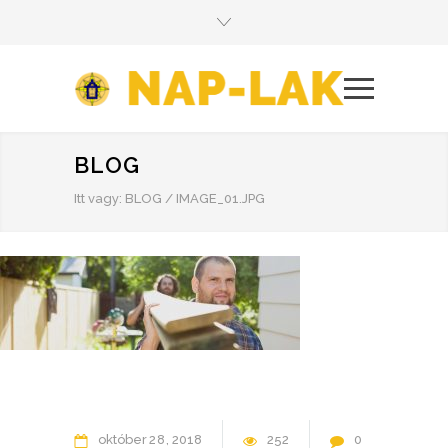
BLOG
Itt vagy:
BLOG
/
IMAGE_01.JPG
október
28
2018
252
0