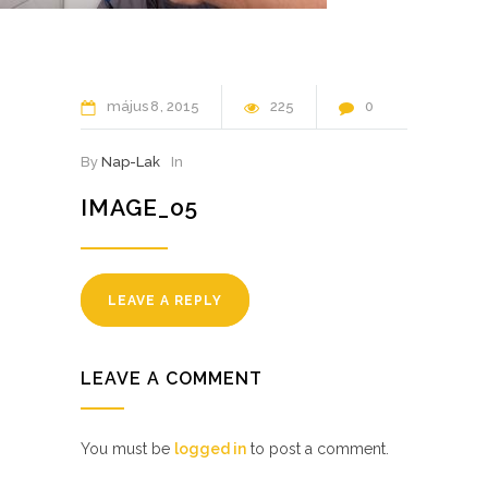
május
8
2015
225
0
By
Nap-Lak
In
IMAGE_05
LEAVE A REPLY
LEAVE A COMMENT
You must be
logged in
to post a comment.