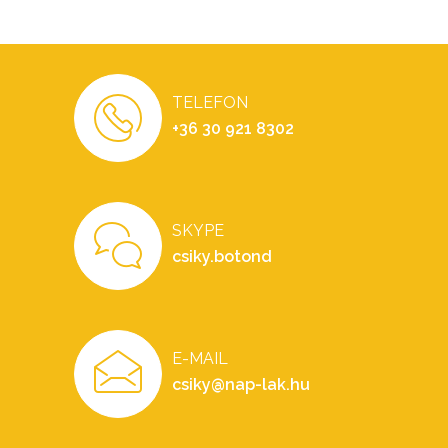
TELEFON
+36 30 921 8302
SKYPE
csiky.botond
E-MAIL
csiky@nap-lak.hu