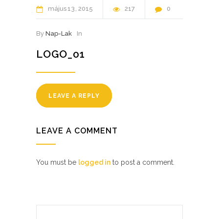
május
13
2015
217
0
By
Nap-Lak
In
LOGO_01
LEAVE A REPLY
LEAVE A COMMENT
You must be
logged in
to post a comment.