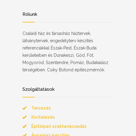
Rólunk
Családi ház és társasház háztervek,
látványtervek, engedélyterv készítés
referenciákkal Észak-Pest, Észak-Buda
kerületeiben és Dunakeszi, Göd, Fót,
Mogyoród, Szentendre, Pomáz, Budakalász
térségében. Csiky Botond építészmérnök.
Szolgáltatások
Tervezés
Kivitelezés
Építőipari szaktanácsadás
Árajánlat-készítés