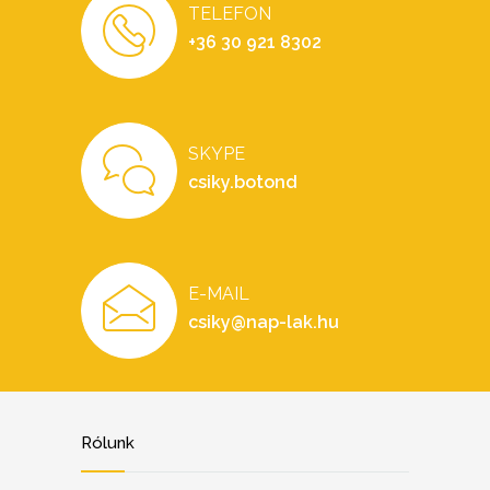
TELEFON
+36 30 921 8302
SKYPE
csiky.botond
E-MAIL
csiky@nap-lak.hu
Rólunk