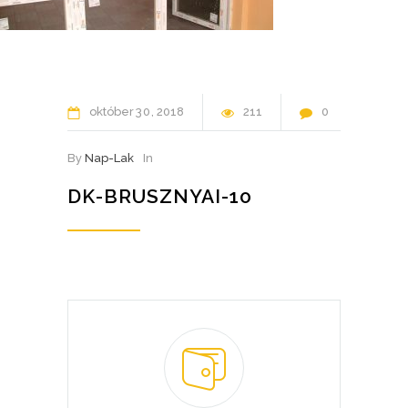
október
30
2018
211
0
By
Nap-Lak
In
DK-BRUSZNYAI-10