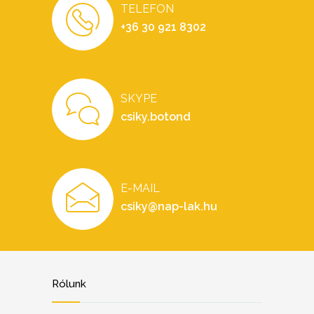
TELEFON
+36 30 921 8302
SKYPE
csiky.botond
E-MAIL
csiky@nap-lak.hu
Rólunk