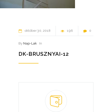
október
30
2018
196
0
By
Nap-Lak
In
DK-BRUSZNYAI-12