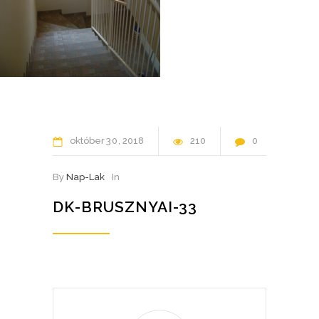
október
30
2018
210
0
By
Nap-Lak
In
DK-BRUSZNYAI-33