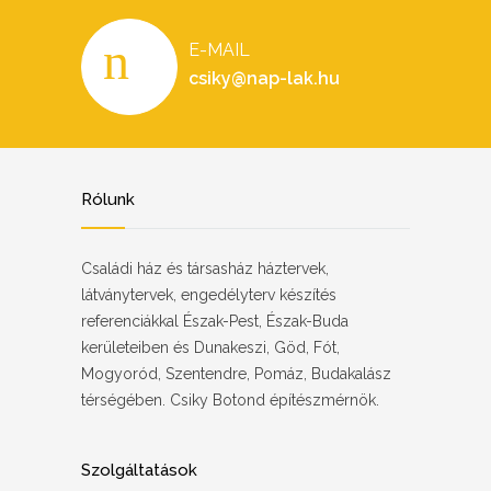
E-MAIL
csiky@nap-lak.hu
Rólunk
Családi ház és társasház háztervek,
látványtervek, engedélyterv készítés
referenciákkal Észak-Pest, Észak-Buda
kerületeiben és Dunakeszi, Göd, Fót,
Mogyoród, Szentendre, Pomáz, Budakalász
térségében. Csiky Botond építészmérnök.
Szolgáltatások