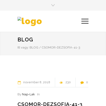
BLOG
Itt vagy:
BLOG
/
CSOMOR-DEZSOFIA-41-3
november
8
2018
230
0
By
Nap-Lak
In
CSOMOR-DEZSOFIA-41-3