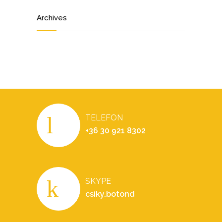
Archives
TELEFON
+36 30 921 8302
SKYPE
csiky.botond