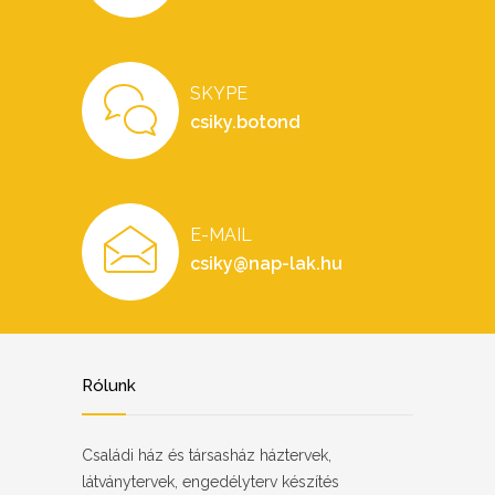
SKYPE
csiky.botond
E-MAIL
csiky@nap-lak.hu
Rólunk
Családi ház és társasház háztervek,
látványtervek, engedélyterv készítés