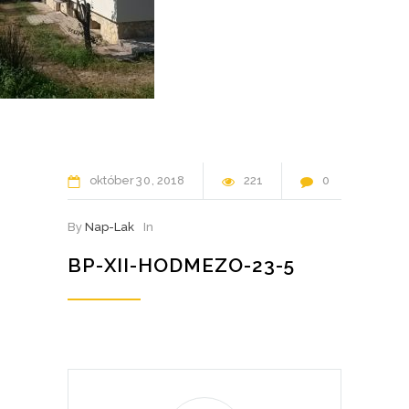
október
30
2018
221
0
By
Nap-Lak
In
BP-XII-HODMEZO-23-5