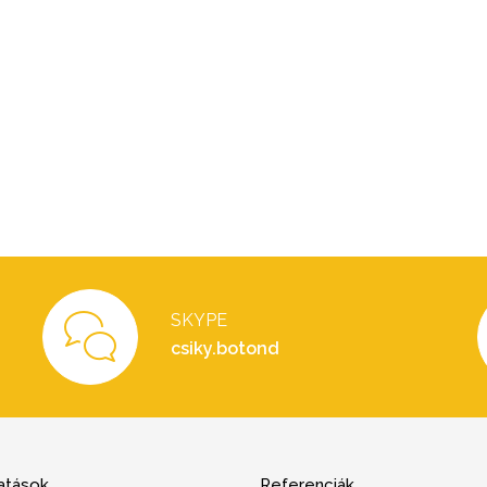
SKYPE
csiky.botond
atások
Referenciák