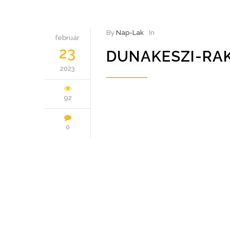
By
Nap-Lak
In
február
23
DUNAKESZI-RAK
2023
92
0