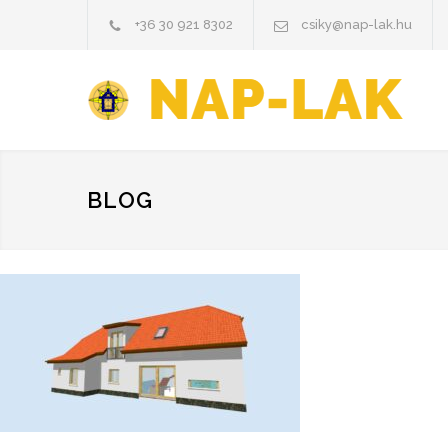
+36 30 921 8302
csiky@nap-lak.hu
BLOG