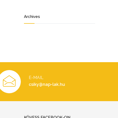
Archives
E-MAIL
csiky@nap-lak.hu
KÖVESS FACEBOOK-ON