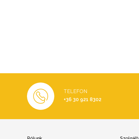
TELEFON
+36 30 921 8302
Rólunk
Szolgált