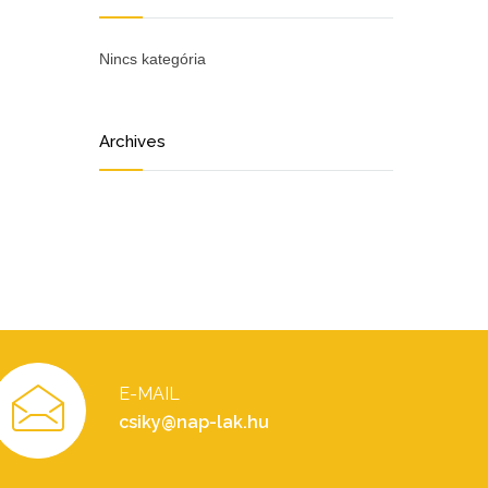
Nincs kategória
Archives
E-MAIL
csiky@nap-lak.hu