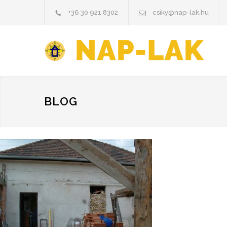
+36 30 921 8302
csiky@nap-lak.hu
BLOG