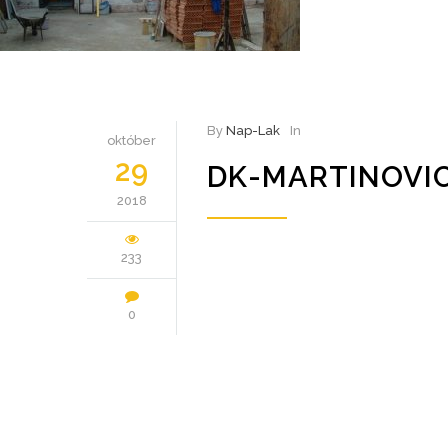
By
Nap-Lak
In
október
29
DK-MARTINOVIC
2018
233
0