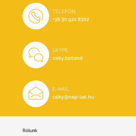
TELEFON
+36 30 921 8302
SKYPE
csiky.botond
E-MAIL
csiky@nap-lak.hu
Rólunk