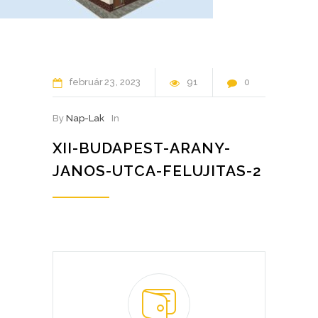
február
23
2023
91
0
By
Nap-Lak
In
XII-BUDAPEST-ARANY-
JANOS-UTCA-FELUJITAS-2