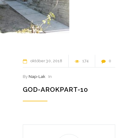
október
30
2018
174
0
By
Nap-Lak
In
GOD-AROKPART-10