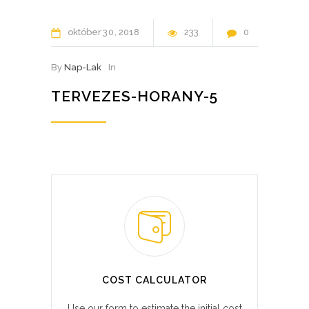
október
30
2018
233
0
By
Nap-Lak
In
TERVEZES-HORANY-5
COST CALCULATOR
Use our form to estimate the initial cost