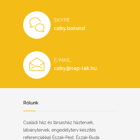
SKYPE
csiky.botond
E-MAIL
csiky@nap-lak.hu
Rólunk
Családi ház és társasház háztervek,
látványtervek, engedélyterv készítés
referenciákkal Észak-Pest, Észak-Buda