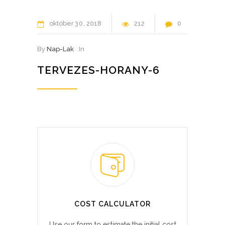
október
30
2018
212
0
By
Nap-Lak
In
TERVEZES-HORANY-6
COST CALCULATOR
Use our form to estimate the initial cost