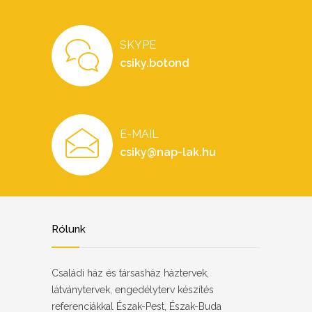
SKYPE
csiky.botond
E-MAIL
csiky@nap-lak.hu
Rólunk
Családi ház és társasház háztervek,
látványtervek, engedélyterv készítés
referenciákkal Észak-Pest, Észak-Buda