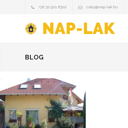
+36 30 921 8302
csiky@nap-lak.hu
BLOG