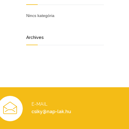
Nincs kategória
Archives
E-MAIL
csiky@nap-lak.hu