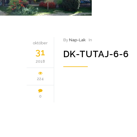
By
Nap-Lak
In
október
31
DK-TUTAJ-6-6
2018
224
0