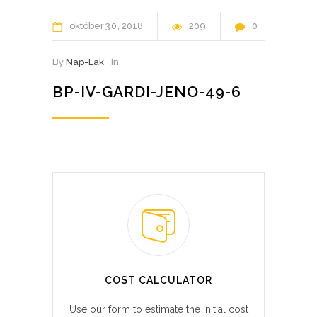
október
30
2018
209
0
By
Nap-Lak
In
BP-IV-GARDI-JENO-49-6
COST CALCULATOR
Use our form to estimate the initial cost