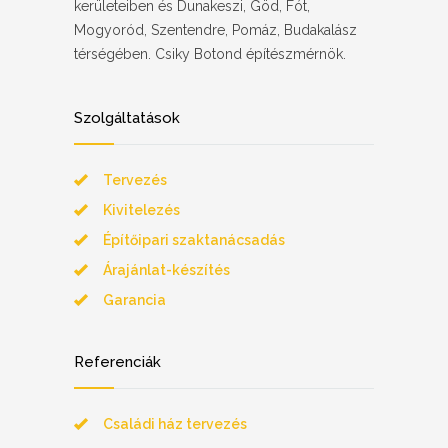
kerületeiben és Dunakeszi, Göd, Fót,
Mogyoród, Szentendre, Pomáz, Budakalász
térségében. Csiky Botond építészmérnök.
Szolgáltatások
Tervezés
Kivitelezés
Építőipari szaktanácsadás
Árajánlat-készítés
Garancia
Referenciák
Családi ház tervezés