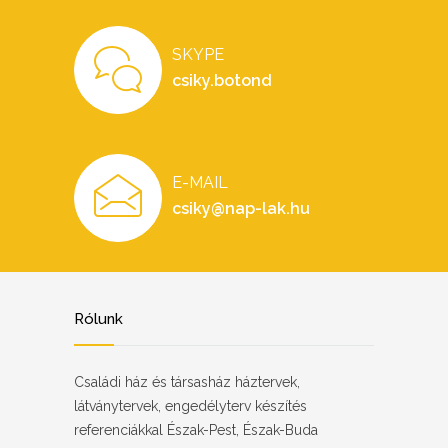
SKYPE
csiky.botond
E-MAIL
csiky@nap-lak.hu
Rólunk
Családi ház és társasház háztervek,
látványtervek, engedélyterv készítés
referenciákkal Észak-Pest, Észak-Buda