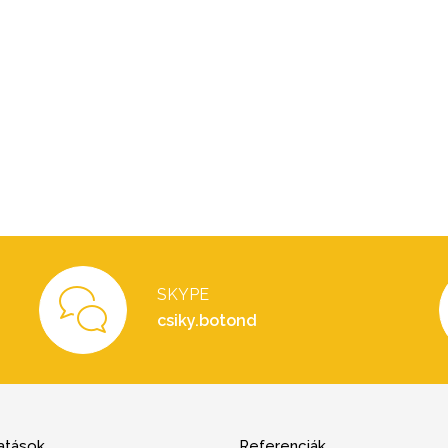
SKYPE
csiky.botond
atások
Referenciák