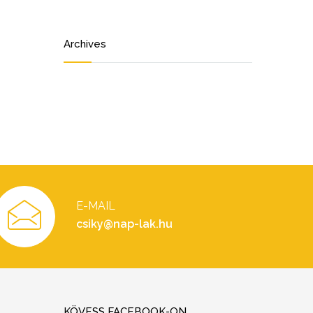
Archives
E-MAIL
csiky@nap-lak.hu
KÖVESS FACEBOOK-ON