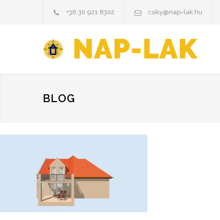
+36 30 921 8302
csiky@nap-lak.hu
BLOG