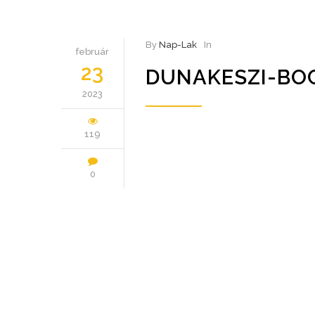
By
Nap-Lak
In
február
23
DUNAKESZI-BO
2023
119
0