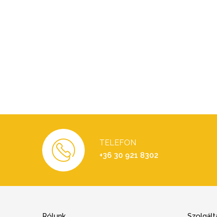
TELEFON
+36 30 921 8302
Rólunk
Szolgált