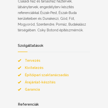
Családi ház és társasház háztervek,
látványtervek, engedélyterv készítés
referenciákkal Észak-Pest, Észak-Buda
kerületeiben és Dunakeszi, Göd, Fót,
Mogyoród, Szentendre, Pomáz, Budakalász
térségében. Csiky Botond építészmérnök.
Szolgáltatások
Tervezés
Kivitelezés
Építőipari szaktanácsadás
Árajánlat-készítés
Garancia
Referenciák