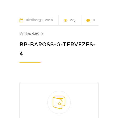
október
31
2018
223
0
By
Nap-Lak
In
BP-BAROSS-G-TERVEZES-
4