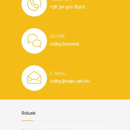
+36 30 921 8302
SKYPE
csiky.botond
E-MAIL
csiky@nap-lak.hu
Rólunk