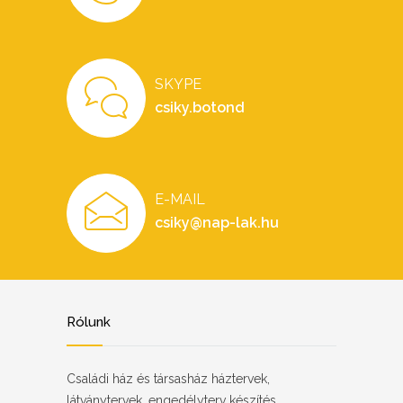
SKYPE
csiky.botond
E-MAIL
csiky@nap-lak.hu
Rólunk
Családi ház és társasház háztervek,
látványtervek, engedélyterv készítés