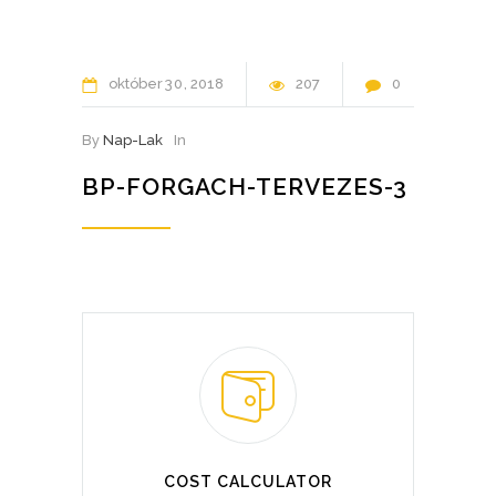
október
30
2018
207
0
By
Nap-Lak
In
BP-FORGACH-TERVEZES-3
COST CALCULATOR