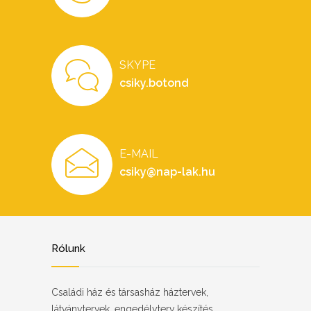
SKYPE
csiky.botond
E-MAIL
csiky@nap-lak.hu
Rólunk
Családi ház és társasház háztervek,
látványtervek, engedélyterv készítés