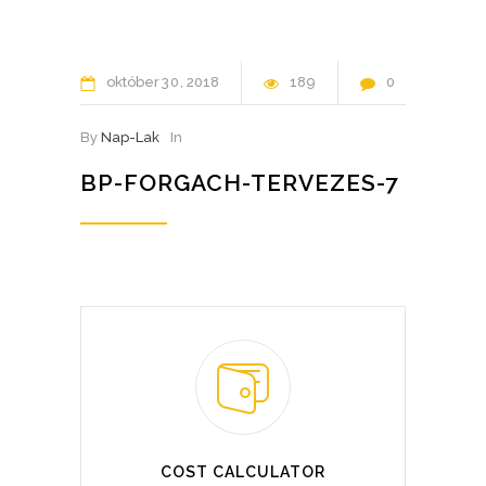
október
30
2018
189
0
By
Nap-Lak
In
BP-FORGACH-TERVEZES-7
COST CALCULATOR