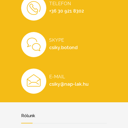
TELEFON
+36 30 921 8302
SKYPE
csiky.botond
E-MAIL
csiky@nap-lak.hu
Rólunk