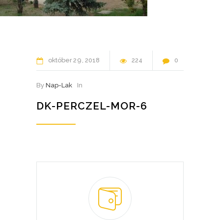
október
29
2018
224
0
By
Nap-Lak
In
DK-PERCZEL-MOR-6