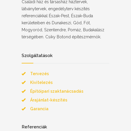
Családi ház és társasház háztervek,
látványtervek, engedélyterv készítés
referenciákkal Észak-Pest, Észak-Buda
kerületeiben és Dunakeszi, Göd, Fót,
Mogyoród, Szentendre, Pomáz, Budakalász
térségében. Csiky Botond építészmérnök.
Szolgáltatások
Tervezés
Kivitelezés
Építőipari szaktanácsadás
Árajánlat-készítés
Garancia
Referenciák