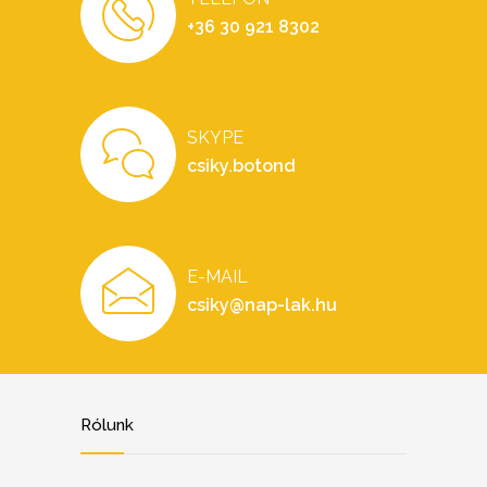
+36 30 921 8302
SKYPE
csiky.botond
E-MAIL
csiky@nap-lak.hu
Rólunk