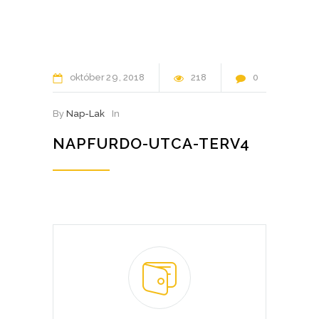
október
29
2018
218
0
By
Nap-Lak
In
NAPFURDO-UTCA-TERV4