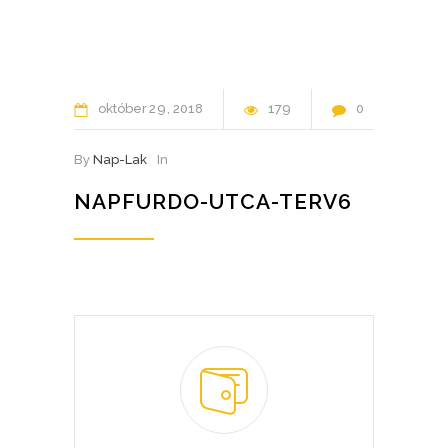
október
29
2018
179
0
By
Nap-Lak
In
NAPFURDO-UTCA-TERV6