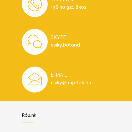
+36 30 921 8302
SKYPE
csiky.botond
E-MAIL
csiky@nap-lak.hu
Rólunk