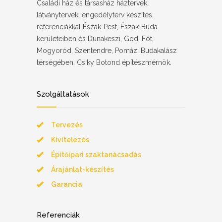
Családi ház és társasház háztervek,
látványtervek, engedélyterv készítés
referenciákkal Észak-Pest, Észak-Buda
kerületeiben és Dunakeszi, Göd, Fót,
Mogyoród, Szentendre, Pomáz, Budakalász
térségében. Csiky Botond építészmérnök.
Szolgáltatások
Tervezés
Kivitelezés
Építőipari szaktanácsadás
Árajánlat-készítés
Garancia
Referenciák