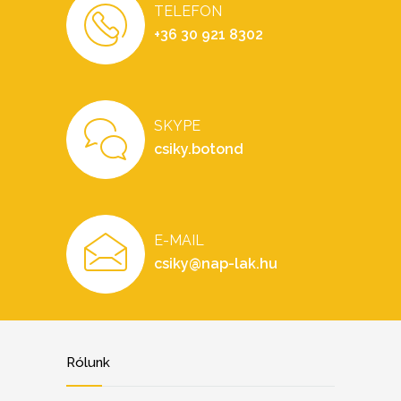
TELEFON
+36 30 921 8302
SKYPE
csiky.botond
E-MAIL
csiky@nap-lak.hu
Rólunk