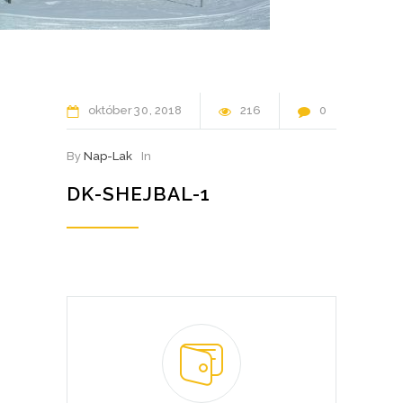
október
30
2018
216
0
By
Nap-Lak
In
DK-SHEJBAL-1