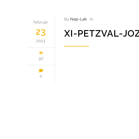
By
Nap-Lak
In
február
23
XI-PETZVAL-JO
2023
97
0