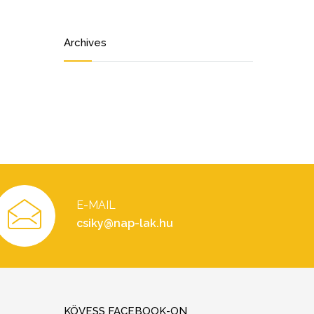
Archives
E-MAIL
csiky@nap-lak.hu
KÖVESS FACEBOOK-ON