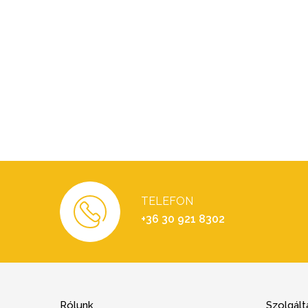
TELEFON
+36 30 921 8302
Rólunk
Szolgált