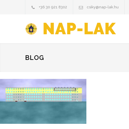
+36 30 921 8302
csiky@nap-lak.hu
BLOG