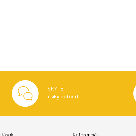
SKYPE
csiky.botond
atások
Referenciák