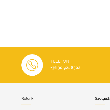
TELEFON
+36 30 921 8302
Rólunk
Szolgált