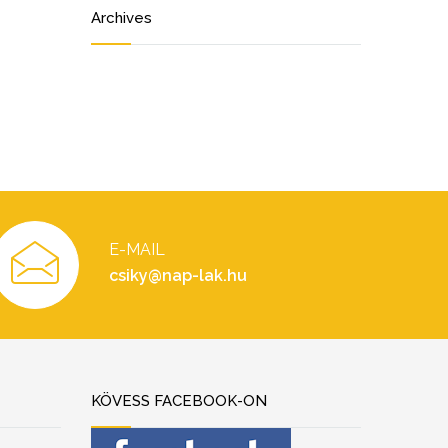
Archives
E-MAIL
csiky@nap-lak.hu
KÖVESS FACEBOOK-ON