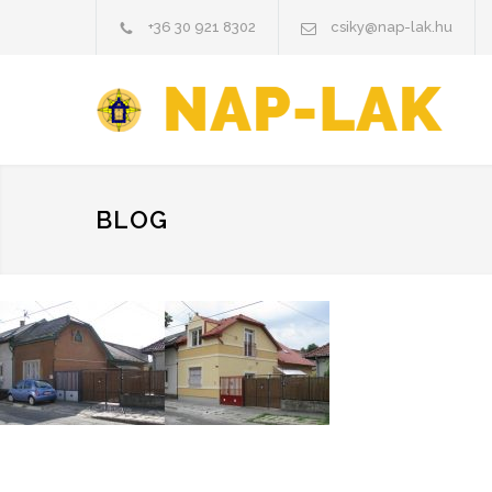
+36 30 921 8302
csiky@nap-lak.hu
BLOG