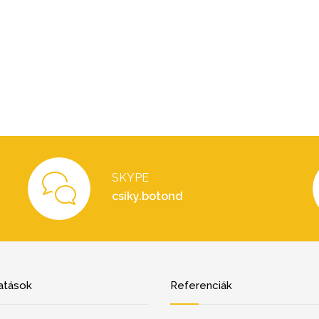
SKYPE
csiky.botond
atások
Referenciák