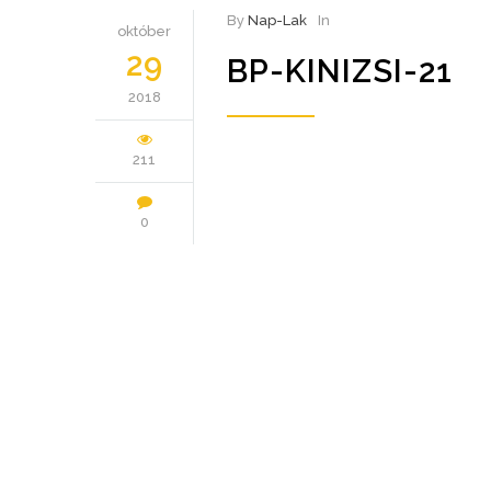
By
Nap-Lak
In
október
29
BP-KINIZSI-21
2018
211
0