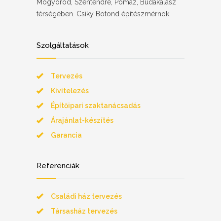
Mogyoród, Szentendre, Pomáz, Budakalász
térségében. Csiky Botond építészmérnök.
Szolgáltatások
Tervezés
Kivitelezés
Építőipari szaktanácsadás
Árajánlat-készítés
Garancia
Referenciák
Családi ház tervezés
Társasház tervezés