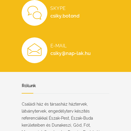
SKYPE
csiky.botond
E-MAIL
csiky@nap-lak.hu
Rólunk
Családi ház és társasház háztervek,
látványtervek, engedélyterv készítés
referenciákkal Észak-Pest, Észak-Buda
kerületeiben és Dunakeszi, Göd, Fót,