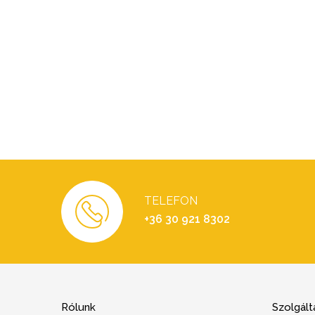
TELEFON
+36 30 921 8302
Rólunk
Szolgált