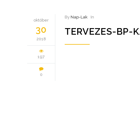
By
Nap-Lak
In
október
30
TERVEZES-BP-K
2018
197
0