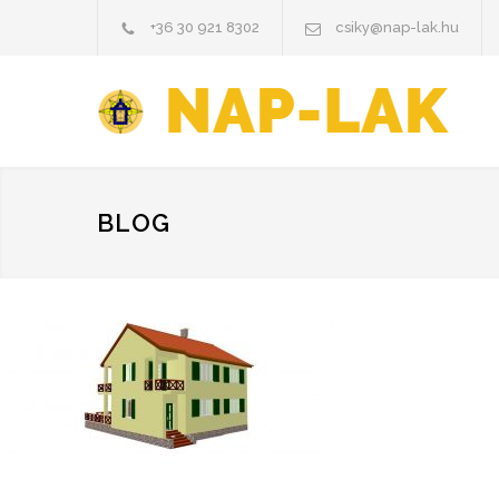
+36 30 921 8302
csiky@nap-lak.hu
BLOG