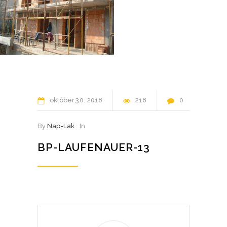
október
30
2018
218
0
By
Nap-Lak
In
BP-LAUFENAUER-13